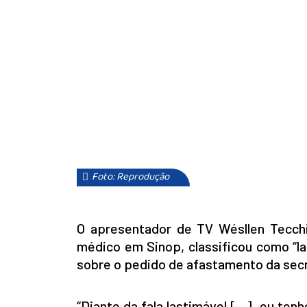
Foto: Reprodução
O apresentador de TV Wésllen Tecch
médico em Sinop, classificou como “la
sobre o pedido de afastamento da secre
“Diante da fala lastimável […], eu te