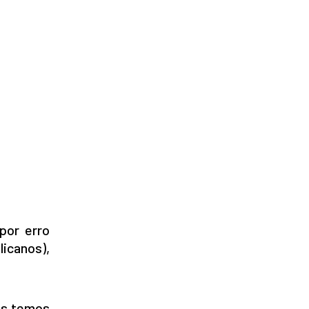
por erro
licanos),
Nós temos