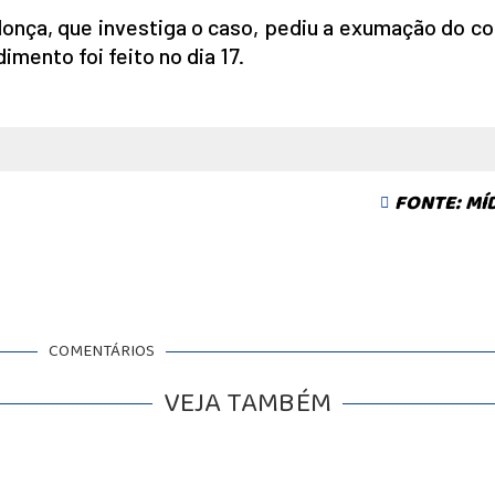
nça, que investiga o caso, pediu a exumação do co
imento foi feito no dia 17.
FONTE: MÍ
COMENTÁRIOS
VEJA TAMBÉM
BALCÃO DE EMPREGOS