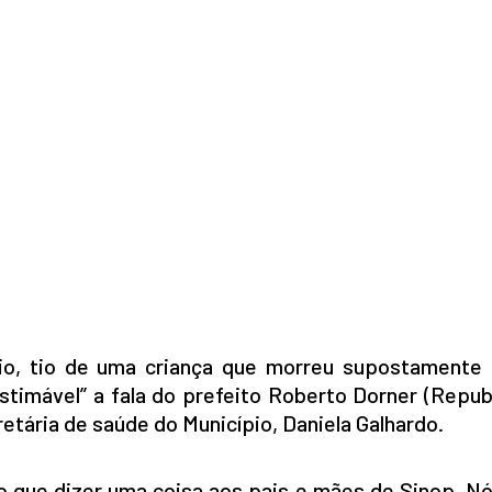
io, tio de uma criança que morreu supostamente 
stimável” a fala do prefeito Roberto Dorner (Repub
tária de saúde do Município, Daniela Galhardo.
nho que dizer uma coisa aos pais e mães de Sinop. 