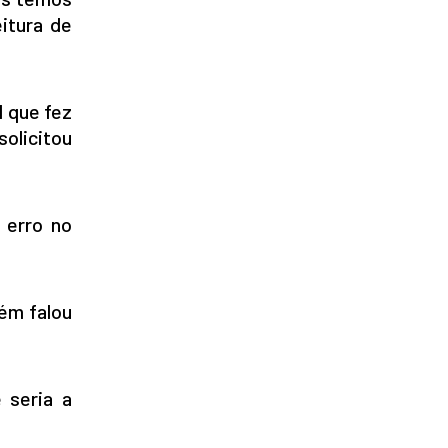
itura de
l que fez
olicitou
 erro no
uém falou
 seria a