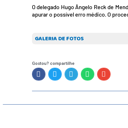
O delegado Hugo Ângelo Reck de Mendo
apurar o possível erro médico. O proced
INICIO
AGRONEGÓCIO
GALERIA DE FOTOS
BRASIL
GERAL
ESPORTES
SAÚDE
Gostou? compartilhe
MATO GROSSO
POLÍCIA
POLÍTICA
VARIEDADES