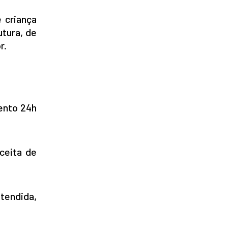
 criança
utura, de
r.
ento 24h
ceita de
tendida,