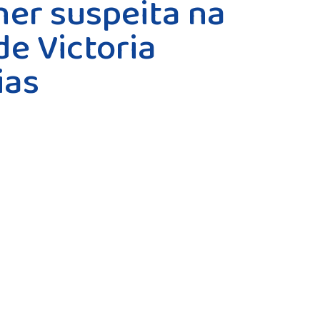
her suspeita na
de Victoria
ias