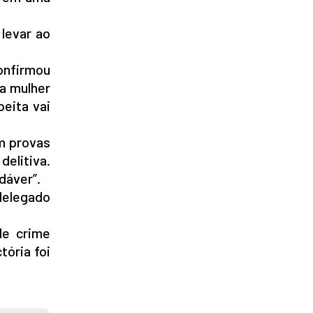
levar ao
confirmou
 a mulher
peita vai
em provas
delitiva.
dáver”.
delegado
de crime
tória foi