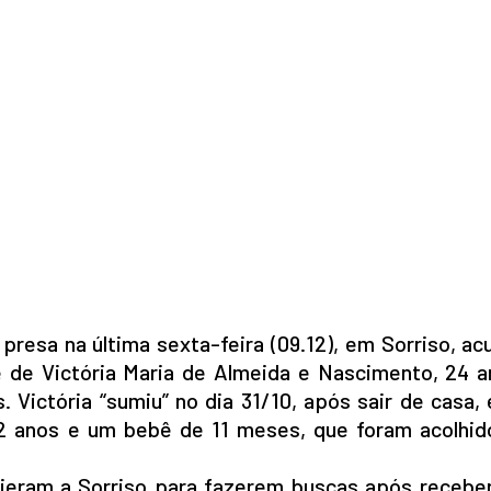
 presa na última sexta-feira (09.12), em Sorriso, a
te de Victória Maria de Almeida e Nascimento, 24 a
Victória “sumiu” no dia 31/10, após sair de casa,
3, 2 anos e um bebê de 11 meses, que foram acolhid
vieram a Sorriso para fazerem buscas após receb