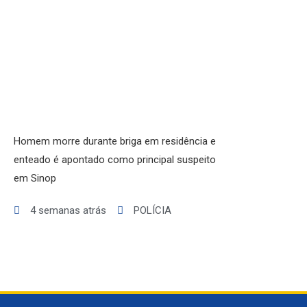
GERAL
ESPORTES
SAÚDE
MATO GROSSO
POLÍCIA
POLÍTICA
VARIEDADES
Homem morre durante briga em residência e
enteado é apontado como principal suspeito
em Sinop
4 semanas atrás
POLÍCIA