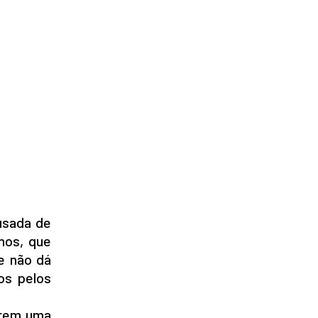
cusada de
nos, que
 e não dá
os pelos
erem uma