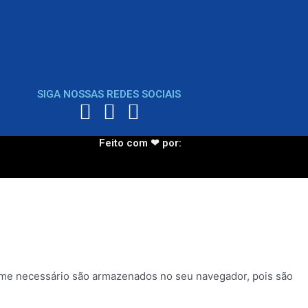
SIGA NOSSAS REDES SOCIAIS
Feito com ❤ por:
orme necessário são armazenados no seu navegador, pois são