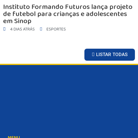
ESPORTES
Instituto Formando Futuros lança projeto
SAÚDE
de futebol para crianças e adolescentes
em Sinop
MATO GROSSO
POLÍCIA
4 DIAS ATRÁS
ESPORTES
POLÍTICA
VARIEDADES
LISTAR TODAS
BALCÃO DE EMPREGOS
MENU