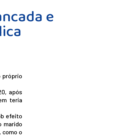
ancada e
lica
o próprio
20, após
em teria
b efeito
o marido
, como o