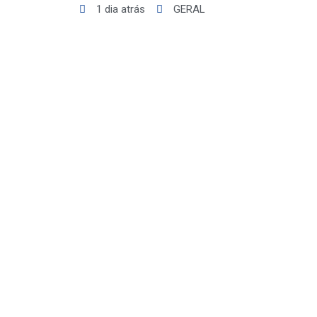
1 dia atrás
GERAL