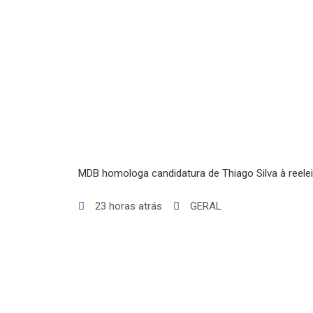
INICIO
AGRONEGÓCIO
BRASIL
GERAL
ESPORTES
SAÚDE
MDB homologa candidatura de Thiago Silva à reelei
MATO GROSSO
POLÍCIA
23 horas atrás
GERAL
POLÍTICA
VARIEDADES