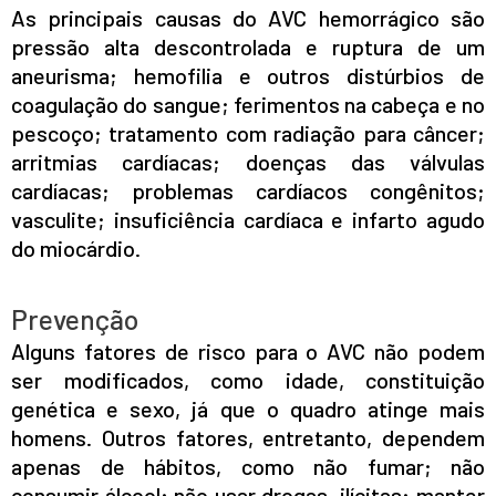
As principais causas do AVC hemorrágico são
pressão alta descontrolada e ruptura de um
aneurisma; hemofilia e outros distúrbios de
coagulação do sangue; ferimentos na cabeça e no
pescoço; tratamento com radiação para câncer;
arritmias cardíacas; doenças das válvulas
cardíacas; problemas cardíacos congênitos;
INICIO
vasculite; insuficiência cardíaca e infarto agudo
AGRONEGÓCIO
do miocárdio.
BRASIL
GERAL
ESPORTES
Prevenção
SAÚDE
Alguns fatores de risco para o AVC não podem
MATO GROSSO
ser modificados, como idade, constituição
POLÍCIA
genética e sexo, já que o quadro atinge mais
POLÍTICA
homens. Outros fatores, entretanto, dependem
VARIEDADES
apenas de hábitos, como não fumar; não
consumir álcool; não usar drogas ilícitas; manter