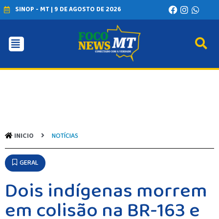
SINOP - MT | 9 DE AGOSTO DE 2026
INICIO
AGRONEGÓCIO
BRASIL
GERAL
ESPORTES
SAÚDE
MATO GROSSO
INICIO
NOTÍCIAS
POLÍCIA
POLÍTICA
VARIEDADES
GERAL
BALCÃO DE EMPREGOS
Dois indígenas morrem
em colisão na BR-163 e