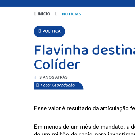
INICIO
NOTÍCIAS
POLÍTICA
Flavinha destin
Colíder
3 ANOS ATRÁS
Foto: Reprodução
Esse valor é resultado da articulação 
Em menos de um mês de mandato, a d
de um milhão de reais para investimen