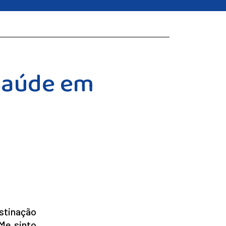
 Saúde em
stinação
“Me sinto