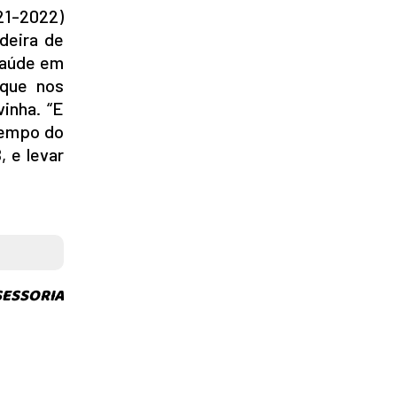
21-2022)
deira de
Saúde em
 que nos
inha. “E
tempo do
 e levar
SESSORIA