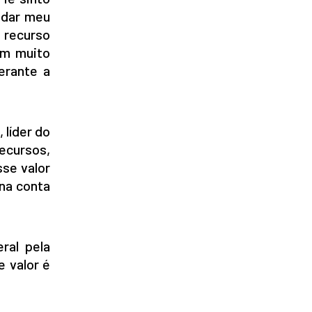
udar meu
 recurso
com muito
erante a
 líder do
ecursos,
se valor
 na conta
ral pela
e valor é