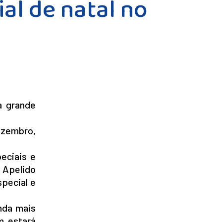
al de natal no
a grande
ezembro,
eciais e
 Apelido
special e
nda mais
m estará