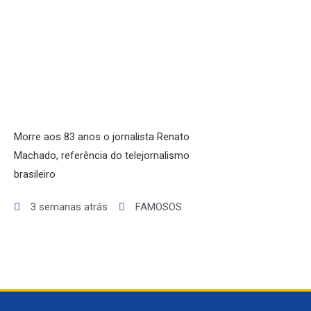
AGRONEGÓCIO
BRASIL
GERAL
ESPORTES
SAÚDE
MATO GROSSO
POLÍCIA
Morre aos 83 anos o jornalista Renato
POLÍTICA
Machado, referência do telejornalismo
VARIEDADES
brasileiro
3 semanas atrás
FAMOSOS