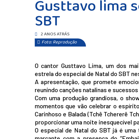
Gusttavo lima s
SBT
2 ANOS ATRÁS
Foto: Reprodução
O cantor Gusttavo Lima, um dos maio
estrela do especial de Natal do SBT ne
A apresentação, que promete emociona
reunindo canções natalinas e sucessos d
Com uma produção grandiosa, o show 
momentos que vão celebrar o espírito
Carinhoso e Balada (Tchê Tchererê Tch
proporcionar uma noite inesquecível pa
O especial de Natal do SBT já é uma 
marcante com a presença do “Embaix