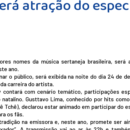
erá atração do especi
res nomes da música sertaneja brasileira, será 
ste ano.
r o público, será exibida na noite do dia 24 de d
a carreira do artista.
contará com cenário temático, participações esp
 natalino. Gusttavo Lima, conhecido por hits como
ê Tchê), declarou estar animado em participar do e
ra os fãs.
tradição na emissora e, neste ano, promete ser ai
ador”. A transmissão vai ao ar às 22h e també