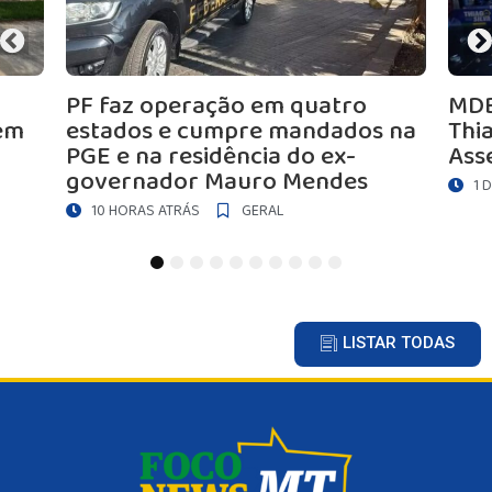
ração em quatro
MDB homologa candi
cumpre mandados na
Thiago Silva à reeleiç
sidência do ex-
Assembleia Legislativ
r Mauro Mendes
1 DIA ATRÁS
GERAL
S
GERAL
1
2
3
4
5
6
7
8
9
10
LISTAR TODAS