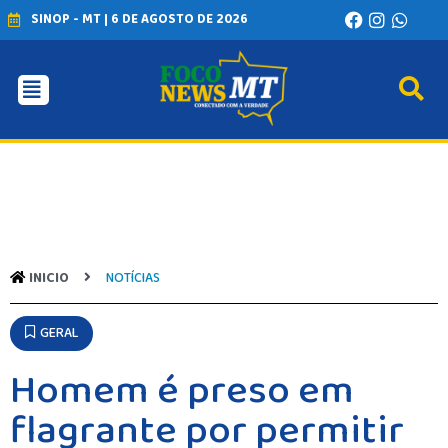
SINOP - MT | 6 DE AGOSTO DE 2026
INICIO
AGRONEGÓCIO
BRASIL
GERAL
ESPORTES
SAÚDE
MATO GROSSO
INICIO
NOTÍCIAS
POLÍCIA
POLÍTICA
VARIEDADES
GERAL
BALCÃO DE EMPREGOS
Homem é preso em
flagrante por permitir