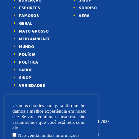
EDUCAÇÃO
SINOP
ESPORTES
SORRISO
FAMOSOS
VERA
GERAL
MATO GROSSO
MEIO AMBIENTE
MUNDO
POLÍCIA
POLÍTICA
SAÚDE
SINOP
VARIEDADES
Usamos cookies para garantir que lhe
damos a melhor experiência em nosso
site. Se você continuar a usar este site,
FOCO NEWS MT
(66) 9.9664-7827
assumiremos que você está feliz com
ele.
SIGA NOSSAS REDES SOCIAIS
Não venda minhas informações