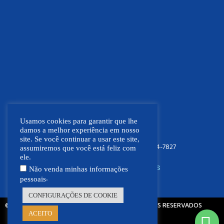
Usamos cookies para garantir que lhe
damos a melhor experiência em nosso
site. Se você continuar a usar este site,
FOCO NEWS MT
(66) 9.9664-7827
assumiremos que você está feliz com
ele.
SIGA NOSSAS REDES SOCIAIS
Não venda minhas informações
.
pessoais
CONFIGURAÇÕES DE COOKIE
© 2021 - 2026 - FOCO NEWS MT | TODOS OS DIREITOS RESERVADOS
ACEITO
Feito com ❤ por: