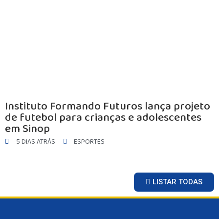
INICIO
AGRONEGÓCIO
BRASIL
GERAL
ESPORTES
SAÚDE
MATO GROSSO
POLÍCIA
POLÍTICA
Instituto Formando Futuros lança projeto
de futebol para crianças e adolescentes
VARIEDADES
em Sinop
BALCÃO DE EMPREGOS
5 DIAS ATRÁS
ESPORTES
LISTAR TODAS