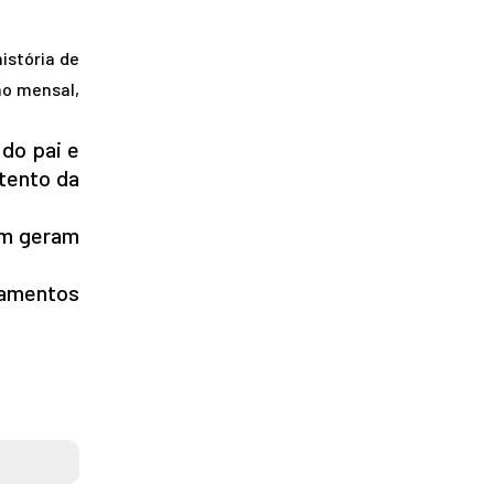
istória de
ão mensal,
 do pai e
tento da
ém geram
ramentos