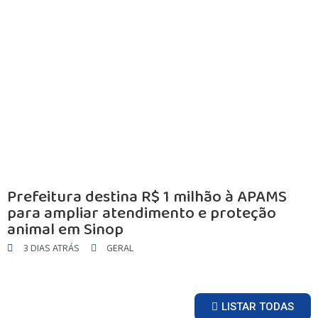
INICIO
Prefeitura destina R$ 1 milhão à APAMS
AGRONEGÓCIO
para ampliar atendimento e proteção
BRASIL
animal em Sinop
GERAL
3 DIAS ATRÁS
GERAL
ESPORTES
SAÚDE
MATO GROSSO
LISTAR TODAS
POLÍCIA