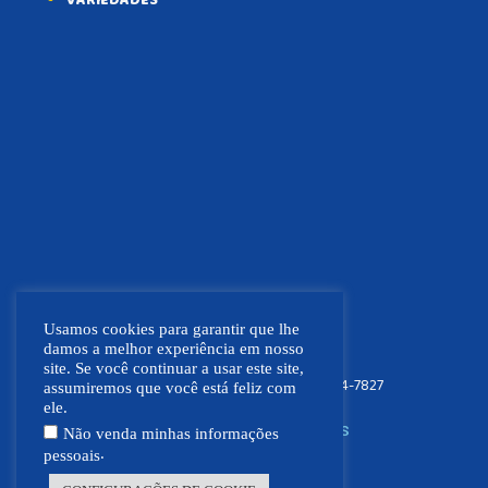
Usamos cookies para garantir que lhe
damos a melhor experiência em nosso
site. Se você continuar a usar este site,
FOCO NEWS MT
(66) 9.9664-7827
assumiremos que você está feliz com
ele.
SIGA NOSSAS REDES SOCIAIS
Não venda minhas informações
.
pessoais