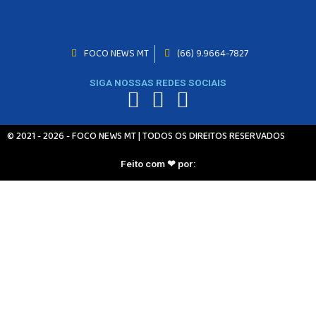
FOCO NEWS MT
(66) 9.9664-7827
INICIO
AGRONEGÓCIO
SIGA NOSSAS REDES SOCIAIS
BRASIL
GERAL
ESPORTES
© 2021 - 2026 - FOCO NEWS MT | TODOS OS DIREITOS RESERVADOS
SAÚDE
MATO GROSSO
Feito com ❤ por:
POLÍCIA
POLÍTICA
VARIEDADES
BALCÃO DE