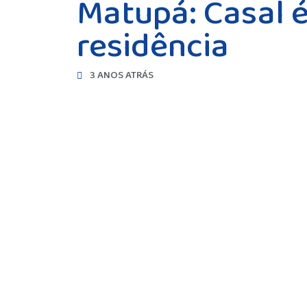
Matupá: Casal é
residência
3 ANOS ATRÁS