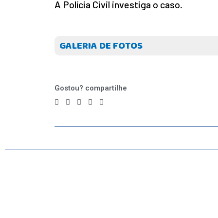
A Polícia Civil investiga o caso.
INICIO
AGRONEGÓCIO
BRASIL
GALERIA DE FOTOS
GERAL
ESPORTES
SAÚDE
Gostou? compartilhe
MATO GROSSO
POLÍCIA
POLÍTICA
VARIEDADES