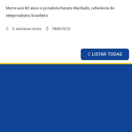
ESPORTES
Morre aos 83 anos o jornalista Renato Machado, referência do
SAÚDE
telejornalismo brasileiro
MATO GROSSO
POLÍCIA
3 semanas atrás
FAMOSOS
POLÍTICA
VARIEDADES
LISTAR TODAS
BALCÃO DE EMPREGOS