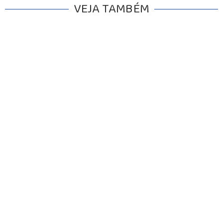
VEJA TAMBÉM
INICIO
AGRONEGÓCIO
BRASIL
GERAL