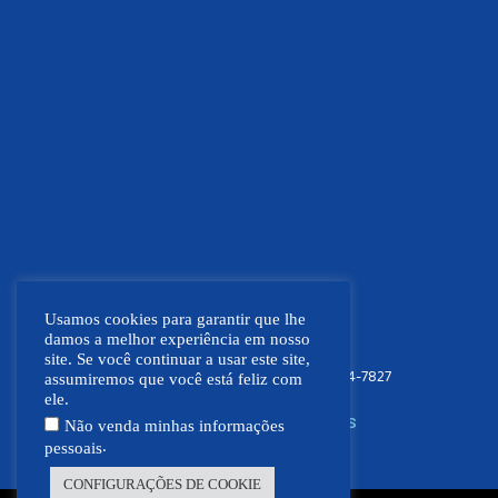
Usamos cookies para garantir que lhe
damos a melhor experiência em nosso
site. Se você continuar a usar este site,
FOCO NEWS MT
(66) 9.9664-7827
assumiremos que você está feliz com
ele.
SIGA NOSSAS REDES SOCIAIS
Não venda minhas informações
.
pessoais
CONFIGURAÇÕES DE COOKIE