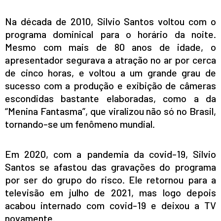
INICIO
Na década de 2010, Silvio Santos voltou com o
AGRONEGÓCIO
programa dominical para o horário da noite.
BRASIL
Mesmo com mais de 80 anos de idade, o
GERAL
apresentador segurava a atração no ar por cerca
ESPORTES
de cinco horas, e voltou a um grande grau de
SAÚDE
sucesso com a produção e exibição de câmeras
MATO GROSSO
escondidas bastante elaboradas, como a da
POLÍCIA
“Menina Fantasma”, que viralizou não só no Brasil,
POLÍTICA
tornando-se um fenômeno mundial.
VARIEDADES
BALCÃO DE EMPREGOS
Em 2020, com a pandemia da covid-19, Silvio
Santos se afastou das gravações do programa
por ser do grupo do risco. Ele retornou para a
televisão em julho de 2021, mas logo depois
acabou internado com covid-19 e deixou a TV
novamente.