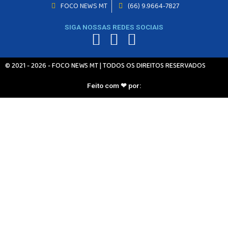
INICIO
FOCO NEWS MT
(66) 9.9664-7827
AGRONEGÓCIO
SIGA NOSSAS REDES SOCIAIS
BRASIL
GERAL
ESPORTES
© 2021 - 2026 - FOCO NEWS MT | TODOS OS DIREITOS RESERVADOS
SAÚDE
MATO GROSSO
Feito com ❤ por:
POLÍCIA
POLÍTICA
VARIEDADES
BALCÃO DE