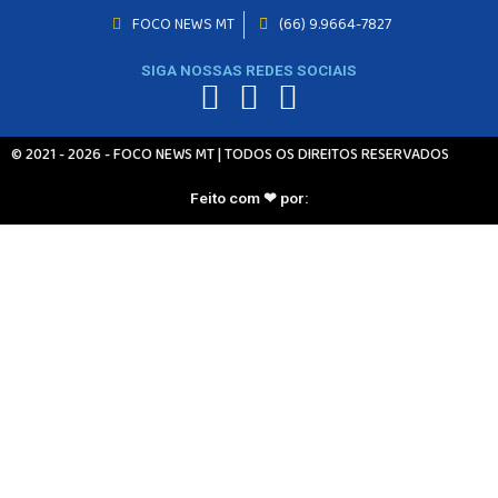
INICIO
FOCO NEWS MT
(66) 9.9664-7827
AGRONEGÓCIO
SIGA NOSSAS REDES SOCIAIS
BRASIL
GERAL
ESPORTES
© 2021 - 2026 - FOCO NEWS MT | TODOS OS DIREITOS RESERVADOS
SAÚDE
MATO GROSSO
Feito com ❤ por:
POLÍCIA
POLÍTICA
VARIEDADES
BALCÃO DE