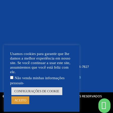
Usamos cookies para garantir que lhe
damos a melhor experiência em nosso
site. Se você continuar a usar este site,
FOCO NEWS MT
(66) 9.9664-7827
assumiremos que você está feliz com
ele.
SIGA NOSSAS REDES SOCIAIS
Não venda minhas informações
.
pessoais
CONFIGURAÇÕES DE COOKIE
© 2021 - 2026 - FOCO NEWS MT | TODOS OS DIREITOS RESERVADOS
ACEITO
Feito com ❤ por: