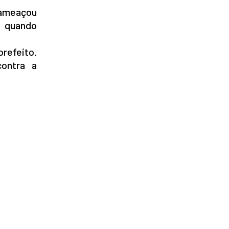
 ameaçou
, quando
prefeito.
contra a