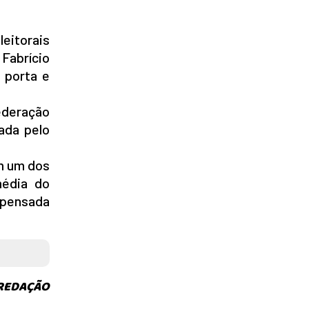
eitorais
 Fabrício
 porta e
ederação
nada pelo
om um dos
média do
ompensada
 REDAÇÃO