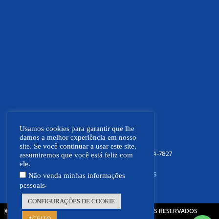
Usamos cookies para garantir que lhe
damos a melhor experiência em nosso
site. Se você continuar a usar este site,
FOCO NEWS MT
(66) 9.9664-7827
assumiremos que você está feliz com
ele.
SIGA NOSSAS REDES SOCIAIS
Não venda minhas informações
.
pessoais
CONFIGURAÇÕES DE COOKIE
© 2021 - 2026 - FOCO NEWS MT | TODOS OS DIREITOS RESERVADOS
ACEITO