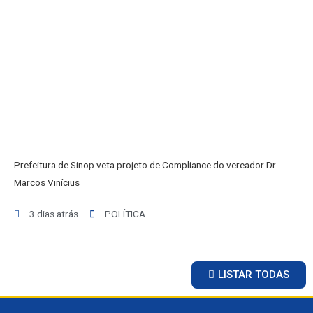
INICIO
AGRONEGÓCIO
BRASIL
GERAL
ESPORTES
SAÚDE
MATO GROSSO
POLÍCIA
POLÍTICA
Prefeitura de Sinop veta projeto de Compliance do vereador Dr.
VARIEDADES
Marcos Vinícius
BALCÃO DE EMPREGOS
3 dias atrás
POLÍTICA
LISTAR TODAS