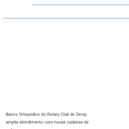
INICIO
AGRONEGÓCIO
BRASIL
GERAL
ESPORTES
SAÚDE
MATO GROSSO
POLÍCIA
POLÍTICA
VARIEDADES
Banco Ortopédico do Rotary Club de Sinop
amplia atendimento com novas cadeiras de