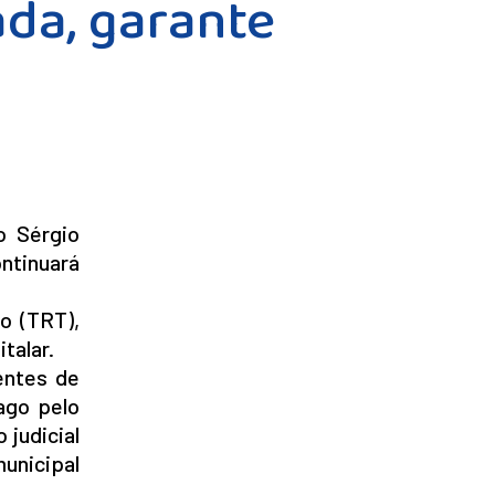
ada, garante
o Sérgio
ntinuará
o (TRT),
talar.
entes de
pago pelo
 judicial
municipal