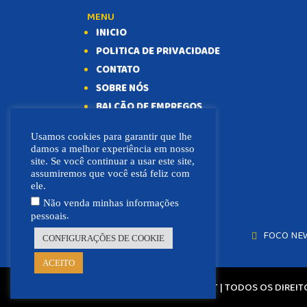
MENU
INICIO
POLITICA DE PRIVACIDADE
CONTATO
SOBRE NÓS
BALCÃO DE EMPREGOS
Usamos cookies para garantir que lhe
damos a melhor experiência em nosso
site. Se você continuar a usar este site,
assumiremos que você está feliz com
ele.
Não venda minhas informações
.
pessoais
FOCO NE
CONFIGURAÇÕES DE COOKIE
ACEITO
© 2021 - 2026 - FOCO NEWS MT | TODOS OS DIREI