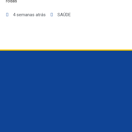
rodas
4 semanas atrás
SAÚDE