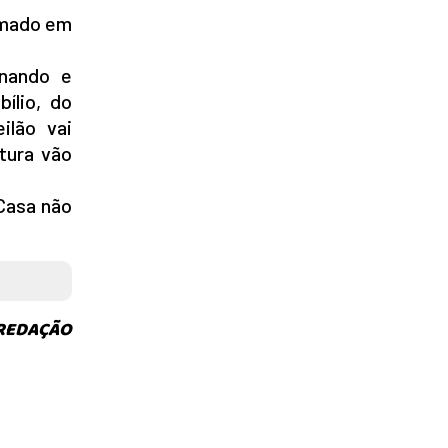
timado em
onando e
ílio, do
ilão vai
tura vão
Casa não
 REDAÇÃO