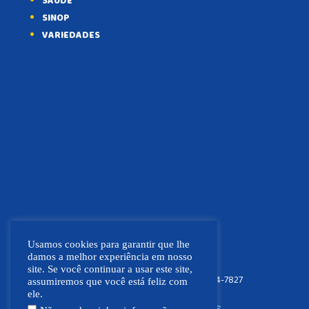
SAÚDE
SINOP
VARIEDADES
Usamos cookies para garantir que lhe
damos a melhor experiência em nosso
site. Se você continuar a usar este site,
FOCO NEWS MT
(66) 9.9664-7827
assumiremos que você está feliz com
ele.
SIGA NOSSAS REDES SOCIAIS