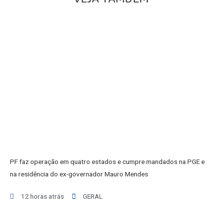
POLÍCIA
POLÍTICA
VARIEDADES
BALCÃO DE EMPREGOS
PF faz operação em quatro estados e cumpre mandados na PGE e
na residência do ex-governador Mauro Mendes
12 horas atrás
GERAL