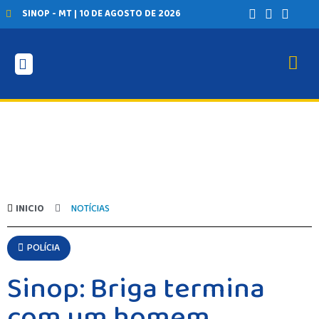
SINOP - MT | 10 DE AGOSTO DE 2026
INICIO
AGRONEGÓCIO
BRASIL
GERAL
ESPORTES
SAÚDE
MATO GROSSO
INICIO
NOTÍCIAS
POLÍCIA
POLÍTICA
POLÍCIA
VARIEDADES
BALCÃO DE EMPREGOS
Sinop: Briga termina
com um homem