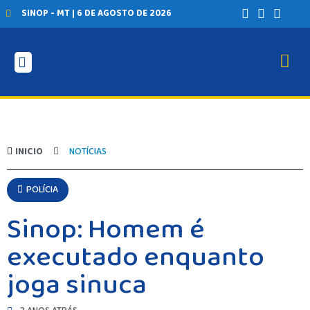
SINOP - MT | 6 DE AGOSTO DE 2026
INICIO
AGRONEGÓCIO
BRASIL
GERAL
ESPORTES
INICIO
NOTÍCIAS
SAÚDE
MATO GROSSO
POLÍCIA
POLÍCIA
POLÍTICA
Sinop: Homem é
VARIEDADES
executado enquanto
BALCÃO DE EMPREGOS
joga sinuca