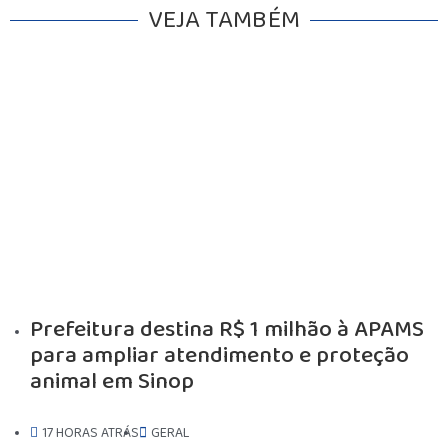
VEJA TAMBÉM
INICIO
Prefeitura destina R$ 1 milhão à APAMS
AGRONEGÓCIO
para ampliar atendimento e proteção
BRASIL
animal em Sinop
GERAL
ESPORTES
17 HORAS ATRÁS
GERAL
SAÚDE