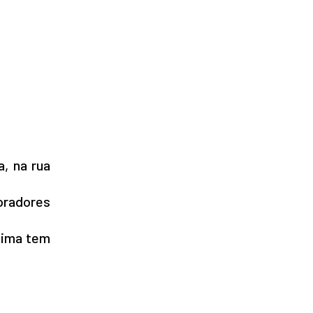
, na rua
oradores
ítima tem