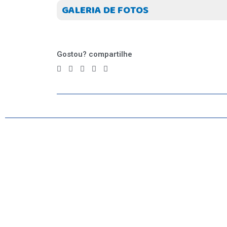
GALERIA DE FOTOS
Gostou? compartilhe
INICIO
AGRONEGÓCIO
BRASIL
GERAL
ESPORTES
SAÚDE
MATO GROSSO
POLÍCIA
POLÍTICA