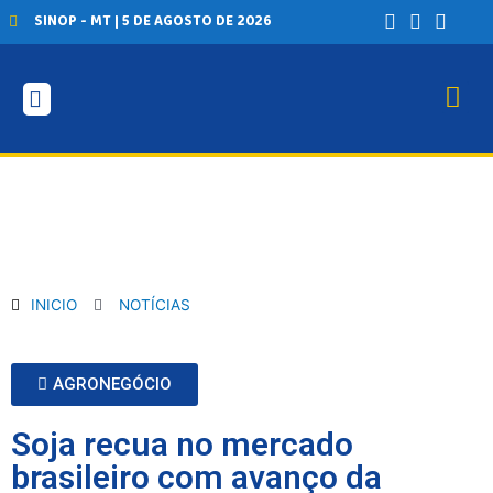
SINOP - MT | 5 DE AGOSTO DE 2026
INICIO
AGRONEGÓCIO
BRASIL
GERAL
ESPORTES
SAÚDE
MATO GROSSO
INICIO
NOTÍCIAS
POLÍCIA
POLÍTICA
VARIEDADES
AGRONEGÓCIO
BALCÃO DE EMPREGOS
Soja recua no mercado
brasileiro com avanço da