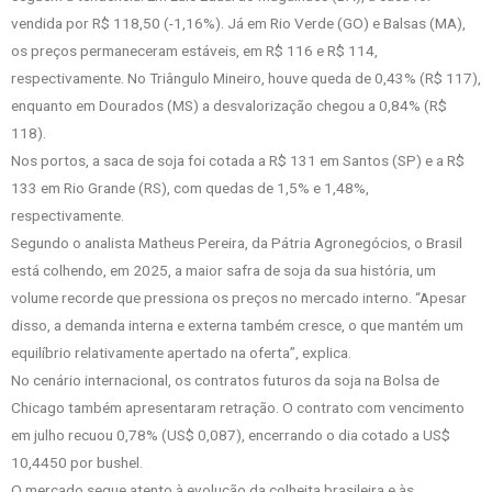
vendida por R$ 118,50 (-1,16%). Já em Rio Verde (GO) e Balsas (MA),
os preços permaneceram estáveis, em R$ 116 e R$ 114,
respectivamente. No Triângulo Mineiro, houve queda de 0,43% (R$ 117),
enquanto em Dourados (MS) a desvalorização chegou a 0,84% (R$
118).
Nos portos, a saca de soja foi cotada a R$ 131 em Santos (SP) e a R$
133 em Rio Grande (RS), com quedas de 1,5% e 1,48%,
respectivamente.
Segundo o analista Matheus Pereira, da Pátria Agronegócios, o Brasil
está colhendo, em 2025, a maior safra de soja da sua história, um
volume recorde que pressiona os preços no mercado interno. “Apesar
disso, a demanda interna e externa também cresce, o que mantém um
equilíbrio relativamente apertado na oferta”, explica.
No cenário internacional, os contratos futuros da soja na Bolsa de
Chicago também apresentaram retração. O contrato com vencimento
em julho recuou 0,78% (US$ 0,087), encerrando o dia cotado a US$
10,4450 por bushel.
O mercado segue atento à evolução da colheita brasileira e às