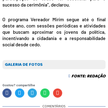
sucesso da cerimônia”, declarou.
O programa Vereador Mirim segue até o final
INICIO
deste ano, com sessões periódicas e atividades
AGRONEGÓCIO
que buscam aproximar os jovens da política,
BRASIL
incentivando a cidadania e a responsabilidade
GERAL
social desde cedo.
ESPORTES
SAÚDE
MATO GROSSO
GALERIA DE FOTOS
POLÍCIA
POLÍTICA
FONTE: REDAÇÃO
VARIEDADES
Gostou? compartilhe
BALCÃO DE EMPREGOS
COMENTÁRIOS