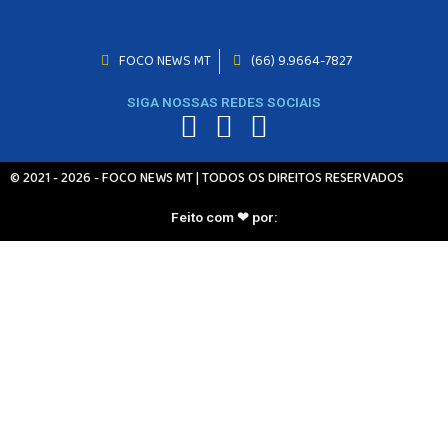
INICIO
FOCO NEWS MT
(66) 9.9664-7827
AGRONEGÓCIO
BRASIL
SIGA NOSSAS REDES SOCIAIS
GERAL
ESPORTES
SAÚDE
© 2021 - 2026 - FOCO NEWS MT | TODOS OS DIREITOS RESERVADOS
MATO GROSSO
POLÍCIA
Feito com ❤ por:
POLÍTICA
VARIEDADES
BALCÃO DE