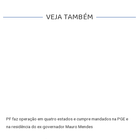
VEJA TAMBÉM
INICIO
AGRONEGÓCIO
BRASIL
PF faz operação em quatro estados e cumpre mandados na PGE e
GERAL
na residência do ex-governador Mauro Mendes
ESPORTES
SAÚDE