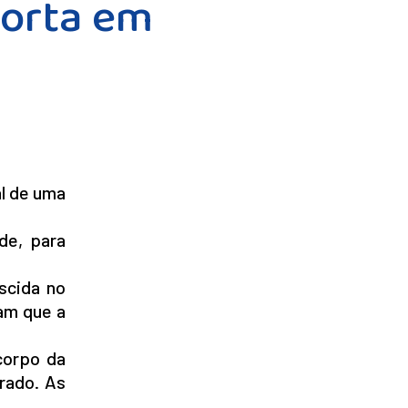
morta em
al de uma
de, para
scida no
am que a
 corpo da
rado. As