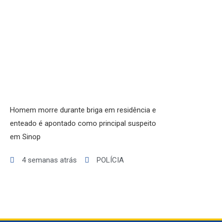
INICIO
AGRONEGÓCIO
BRASIL
GERAL
ESPORTES
SAÚDE
MATO GROSSO
POLÍCIA
Homem morre durante briga em residência e
POLÍTICA
enteado é apontado como principal suspeito
VARIEDADES
em Sinop
4 semanas atrás
POLÍCIA