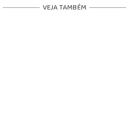
VEJA TAMBÉM
INICIO
AGRONEGÓCIO
BRASIL
GERAL
ESPORTES
SAÚDE
MATO GROSSO
POLÍCIA
POLÍTICA
VARIEDADES