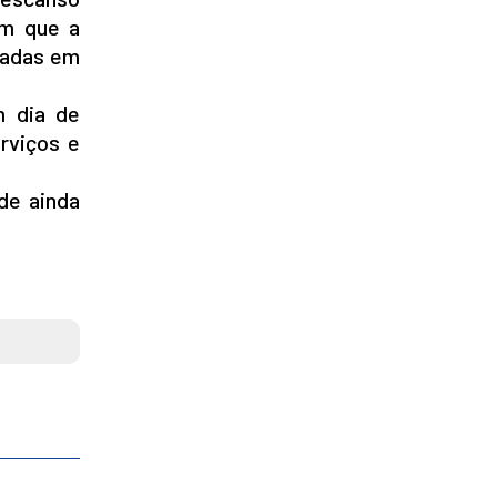
am que a
tadas em
m dia de
rviços e
de ainda