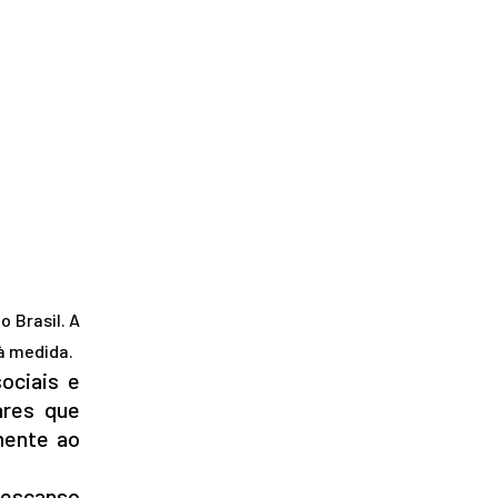
 Brasil. A
à medida.
ociais e
ares que
mente ao
descanso