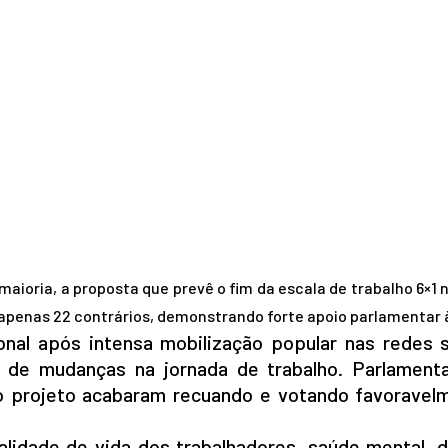
oria, a proposta que prevê o fim da escala de trabalho 6×1 no
apenas 22 contrários, demonstrando forte apoio parlamentar 
nal após intensa mobilização popular nas redes s
 de mudanças na jornada de trabalho. Parlament
 o projeto acabaram recuando e votando favoravel
lidade de vida dos trabalhadores, saúde mental, 