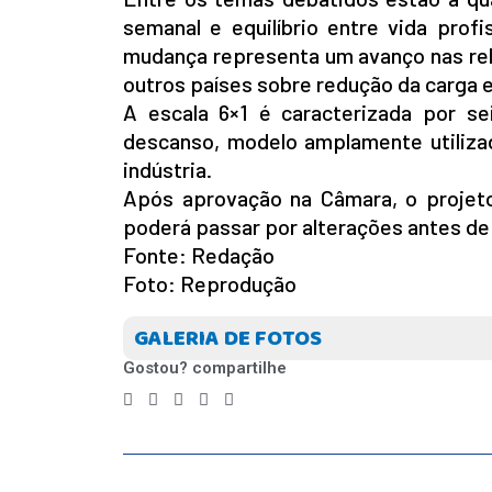
semanal e equilíbrio entre vida prof
mudança representa um avanço nas rel
outros países sobre redução da carga e
A escala 6×1 é caracterizada por s
descanso, modelo amplamente utiliz
indústria.
Após aprovação na Câmara, o projeto
poderá passar por alterações antes de 
Fonte: Redação
Foto: Reprodução
INICIO
AGRONEGÓCIO
GALERIA DE FOTOS
BRASIL
Gostou? compartilhe
GERAL
ESPORTES
SAÚDE
MATO GROSSO