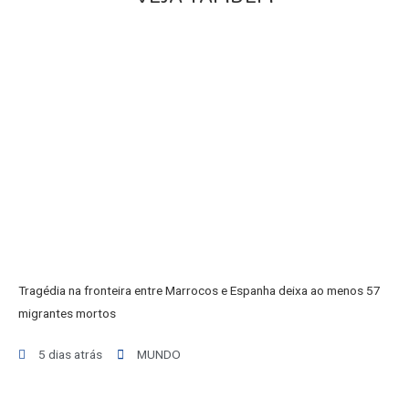
INICIO
AGRONEGÓCIO
Tragédia na fronteira entre Marrocos e Espanha deixa ao menos 57
BRASIL
migrantes mortos
GERAL
ESPORTES
5 dias atrás
MUNDO
SAÚDE
MATO GROSSO