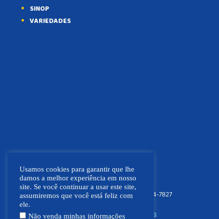
SINOP
VARIEDADES
Usamos cookies para garantir que lhe
damos a melhor experiência em nosso
site. Se você continuar a usar este site,
FOCO NEWS MT
(66) 9.9664-7827
assumiremos que você está feliz com
ele.
SIGA NOSSAS REDES SOCIAIS
Não venda minhas informações