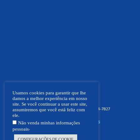
Usamos cookies para garantir que lhe
damos a melhor experiência em nosso
site. Se você continuar a usar este site,
FOCO NEWS MT
(66) 9.9664-7827
assumiremos que você está feliz com
ele.
SIGA NOSSAS REDES SOCIAIS
Não venda minhas informações
.
pessoais
CONFIGURAÇÕES DE COOKIE