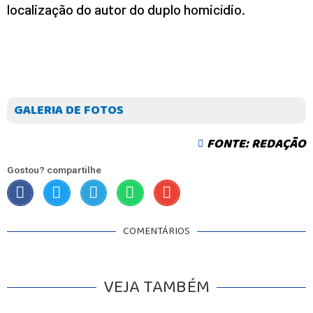
localização do autor do duplo homicídio.
INICIO
AGRONEGÓCIO
BRASIL
GERAL
ESPORTES
GALERIA DE FOTOS
SAÚDE
MATO GROSSO
FONTE: REDAÇÃO
POLÍCIA
POLÍTICA
Gostou? compartilhe
VARIEDADES
BALCÃO DE EMPREGOS
COMENTÁRIOS
VEJA TAMBÉM