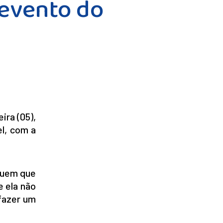
 evento do
ira (05),
el, com a
 quem que
e ela não
 fazer um