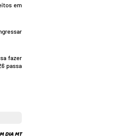
eitos em
ingressar
ssa fazer
026 passa
M DIA MT