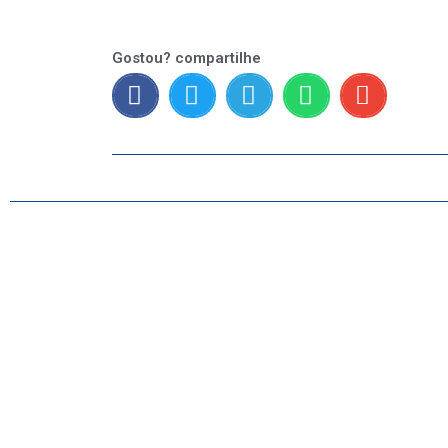
GERAL
ESPORTES
Gostou? compartilhe
SAÚDE
MATO GROSSO
POLÍCIA
POLÍTICA
VARIEDADES