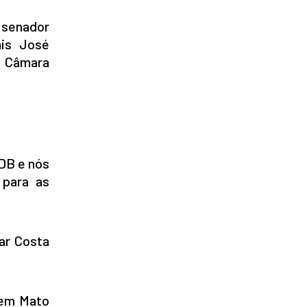
 senador
ais José
a Câmara
DB e nós
 para as
mar Costa
 em Mato