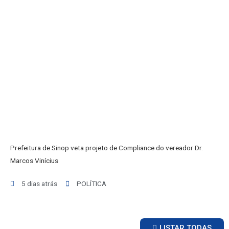
POLÍTICA
VARIEDADES
BALCÃO DE EMPREGOS
Prefeitura de Sinop veta projeto de Compliance do vereador Dr.
Marcos Vinícius
5 dias atrás
POLÍTICA
LISTAR TODAS