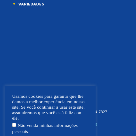
VARIEDADES
Usamos cookies para garantir que lhe
damos a melhor experiência em nosso
site. Se você continuar a usar este site,
FOCO NEWS MT
(66) 9.9664-7827
assumiremos que você está feliz com
ele.
SIGA NOSSAS REDES SOCIAIS
Não venda minhas informações
.
pessoais