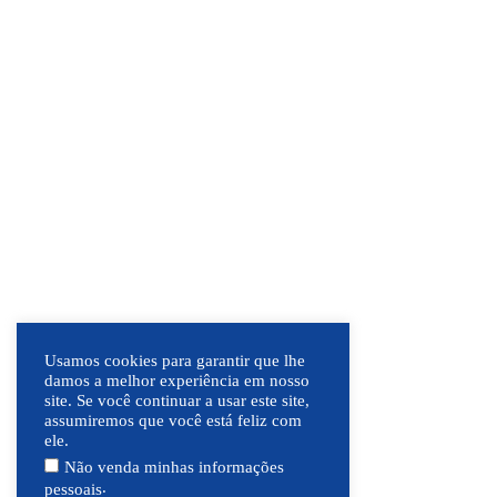
Usamos cookies para garantir que lhe
damos a melhor experiência em nosso
site. Se você continuar a usar este site,
assumiremos que você está feliz com
ele.
Não venda minhas informações
.
pessoais