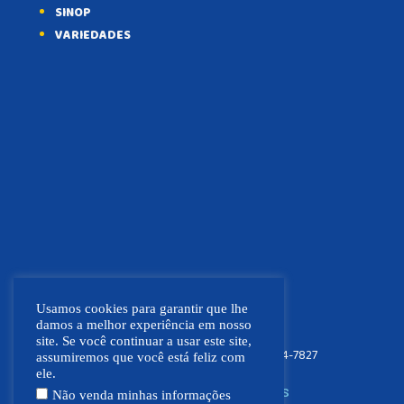
SINOP
VARIEDADES
Usamos cookies para garantir que lhe
damos a melhor experiência em nosso
site. Se você continuar a usar este site,
FOCO NEWS MT
(66) 9.9664-7827
assumiremos que você está feliz com
ele.
SIGA NOSSAS REDES SOCIAIS
Não venda minhas informações