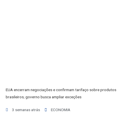
INICIO
AGRONEGÓCIO
BRASIL
GERAL
ESPORTES
SAÚDE
MATO GROSSO
POLÍCIA
POLÍTICA
VARIEDADES
EUA encerram negociações e confirmam tarifaço sobre produtos
BALCÃO DE EMPREGOS
brasileiros; governo busca ampliar exceções
3 semanas atrás
ECONOMIA