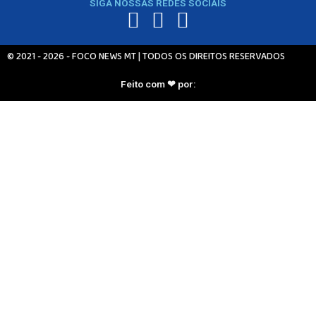
SIGA NOSSAS REDES SOCIAIS
BRASIL
GERAL
ESPORTES
© 2021 - 2026 - FOCO NEWS MT | TODOS OS DIREITOS RESERVADOS
SAÚDE
MATO GROSSO
Feito com ❤ por:
POLÍCIA
POLÍTICA
VARIEDADES
BALCÃO DE