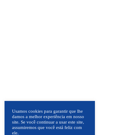
Usamos cookies para garantir que lhe
damos a melhor experiência em nosso
site. Se você continuar a usar este site,
assumiremos que você está feliz com
ele.