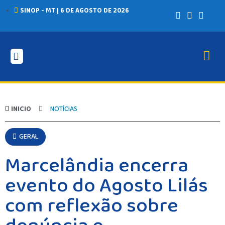
SINOP - MT | 6 DE AGOSTO DE 2026
INICIO
AGRONEGÓCIO
BRASIL
GERAL
INICIO
NOTÍCIAS
ESPORTES
SAÚDE
MATO GROSSO
GERAL
POLÍCIA
Marcelândia encerra
POLÍTICA
VARIEDADES
evento do Agosto Lilás
com reflexão sobre
BALCÃO DE EMPREGOS