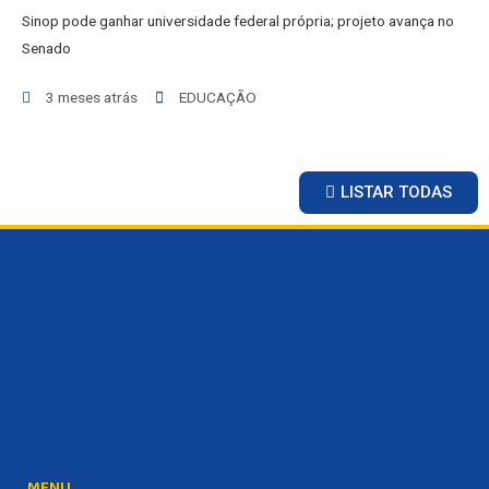
ESPORTES
Sinop pode ganhar universidade federal própria; projeto avança no
SAÚDE
Senado
MATO GROSSO
POLÍCIA
3 meses atrás
EDUCAÇÃO
POLÍTICA
VARIEDADES
LISTAR TODAS
BALCÃO DE EMPREGOS
MENU