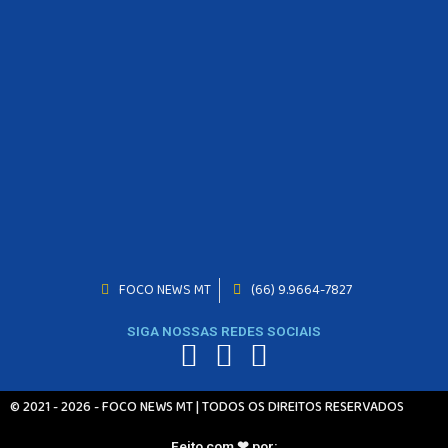
FOCO NEWS MT
(66) 9.9664-7827
INICIO
AGRONEGÓCIO
SIGA NOSSAS REDES SOCIAIS
BRASIL
GERAL
ESPORTES
© 2021 - 2026 - FOCO NEWS MT | TODOS OS DIREITOS RESERVADOS
SAÚDE
MATO GROSSO
Feito com ❤ por: