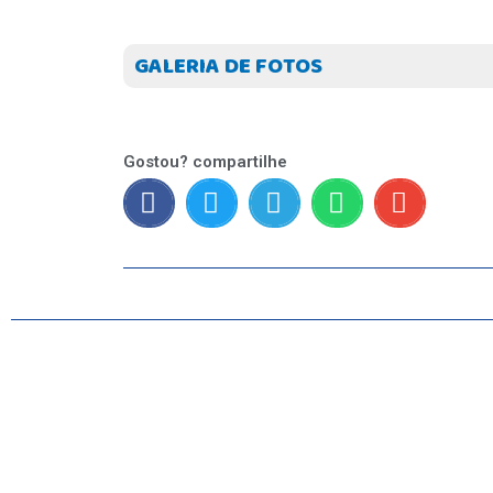
GALERIA DE FOTOS
Gostou? compartilhe
INICIO
AGRONEGÓCIO
BRASIL
GERAL
ESPORTES
SAÚDE
MATO GROSSO
POLÍCIA
POLÍTICA
VARIEDADES