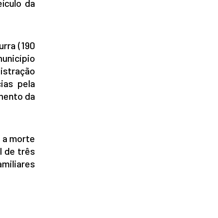
ículo da
urra (190
unicípio
istração
ias pela
imento da
u a morte
l de três
amiliares