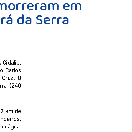
e morreram em
rá da Serra
 Cidalio,
o Carlos
 Cruz. O
rra (240
852 km de
ombeiros.
 na água.