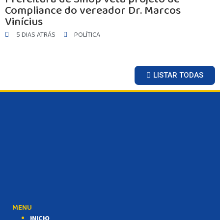
Compliance do vereador Dr. Marcos
SAÚDE
Vinícius
MATO GROSSO
5 DIAS ATRÁS
POLÍTICA
POLÍCIA
POLÍTICA
VARIEDADES
LISTAR TODAS
BALCÃO DE EMPREGOS
MENU
INICIO