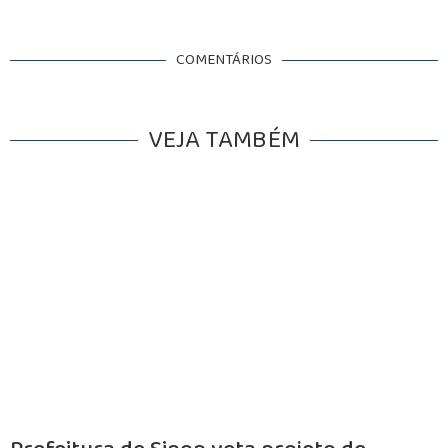
COMENTÁRIOS
INICIO
VEJA TAMBÉM
AGRONEGÓCIO
BRASIL
GERAL
ESPORTES
SAÚDE
MATO GROSSO
POLÍCIA
POLÍTICA
VARIEDADES
BALCÃO DE EMPREGOS