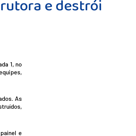
rutora e destrói
ada 1, no
equipes,
ados. As
truídos,
painel e