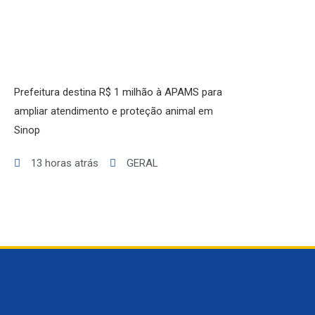
BRASIL
GERAL
ESPORTES
SAÚDE
MATO GROSSO
Prefeitura destina R$ 1 milhão à APAMS para
POLÍCIA
ampliar atendimento e proteção animal em
POLÍTICA
Sinop
VARIEDADES
13 horas atrás
GERAL