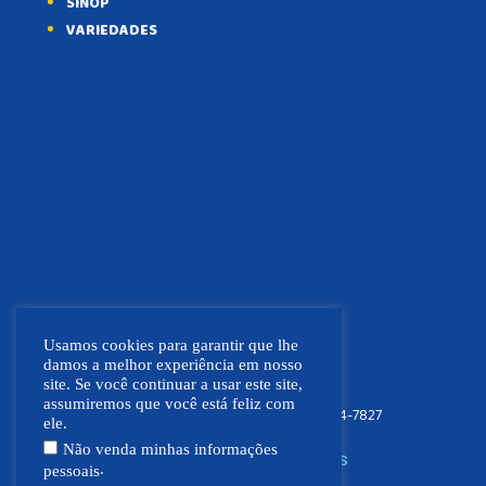
SINOP
VARIEDADES
Usamos cookies para garantir que lhe
damos a melhor experiência em nosso
site. Se você continuar a usar este site,
assumiremos que você está feliz com
FOCO NEWS MT
(66) 9.9664-7827
ele.
Não venda minhas informações
SIGA NOSSAS REDES SOCIAIS
.
pessoais