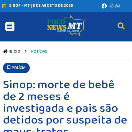
SINOP - MT | 8 DE AGOSTO DE 2026
INICIO
AGRONEGÓCIO
BRASIL
INICIO
NOTÍCIAS
GERAL
ESPORTES
POLÍCIA
SAÚDE
MATO GROSSO
Sinop: morte de bebê
POLÍCIA
POLÍTICA
de 2 meses é
VARIEDADES
investigada e pais são
BALCÃO DE EMPREGOS
detidos por suspeita de