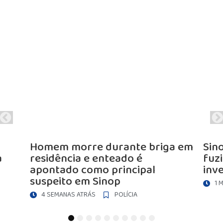
riga em
Sinop: Ex-PM é morto a tiros de
fuzil em empresa; caso será
l
investigado pela DHPP
1 MÊS ATRÁS
POLÍCIA
1
2
3
4
5
6
7
8
9
10