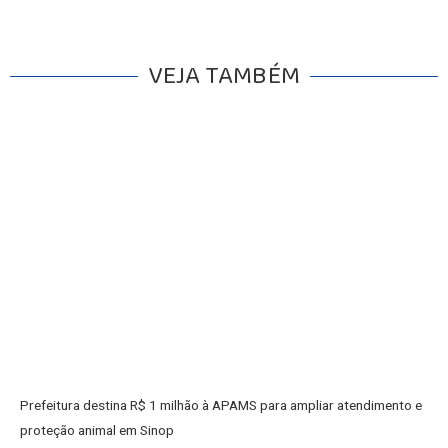
VEJA TAMBÉM
INICIO
AGRONEGÓCIO
BRASIL
GERAL
ESPORTES
SAÚDE
MATO GROSSO
POLÍCIA
POLÍTICA
VARIEDADES
BALCÃO DE EMPREGOS
Prefeitura destina R$ 1 milhão à APAMS para ampliar atendimento e
proteção animal em Sinop